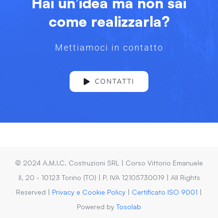
Hai un’idea ma non sai
come realizzarla?
Mettiamoci in contatto
CONTATTI
© 2024 A.M.I.C. Costruzioni SRL | Corso Vittorio Emanuele
II, 20 - 10123 Torino (TO) | P. IVA 12105730019 | All Rights
Reserved |
Privacy e Cookie Policy
|
Certificato ISO 9001
|
Powered by
Tosolab