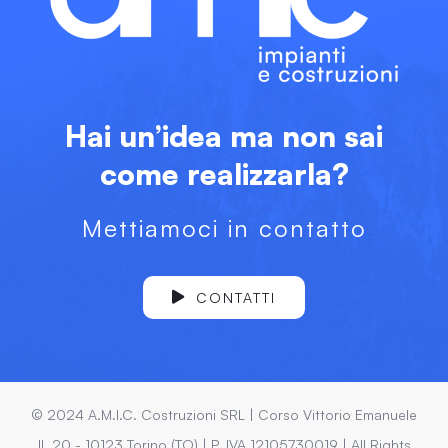
Hai un’idea ma non sai
come realizzarla?
Mettiamoci in contatto
CONTATTI
© 2024 A.M.I.C. Costruzioni SRL | Corso Vittorio Emanuele
II, 20 - 10123 Torino (TO) | P. IVA 12105730019 | All Rights