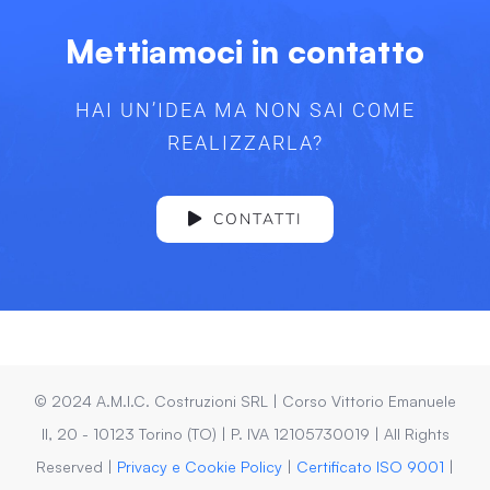
Mettiamoci in contatto
HAI UN’IDEA MA NON SAI COME
REALIZZARLA?
CONTATTI
© 2024 A.M.I.C. Costruzioni SRL | Corso Vittorio Emanuele
II, 20 - 10123 Torino (TO) | P. IVA 12105730019 | All Rights
Reserved |
Privacy e Cookie Policy
|
Certificato ISO 9001
|