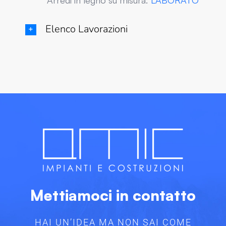
Arredi in legno su misura:
LABORATO
Elenco Lavorazioni
Mettiamoci in contatto
HAI UN’IDEA MA NON SAI COME