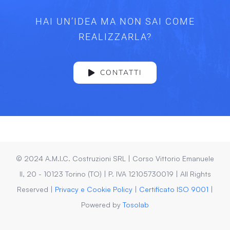
HAI UN’IDEA MA NON SAI COME
REALIZZARLA?
CONTATTI
© 2024 A.M.I.C. Costruzioni SRL | Corso Vittorio Emanuele
II, 20 - 10123 Torino (TO) | P. IVA 12105730019 | All Rights
Reserved |
Privacy e Cookie Policy
|
Certificato ISO 9001
|
Powered by
Tosolab