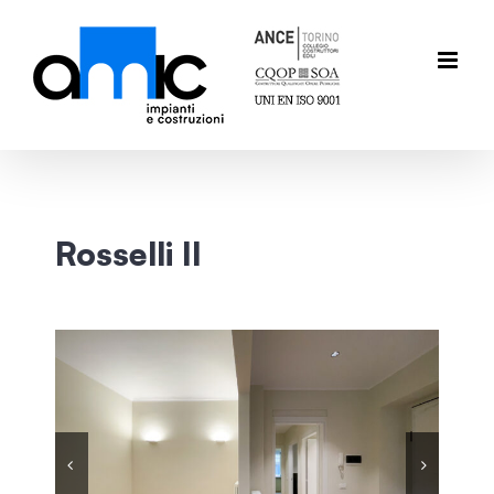
Salta
al
contenuto
Rosselli II