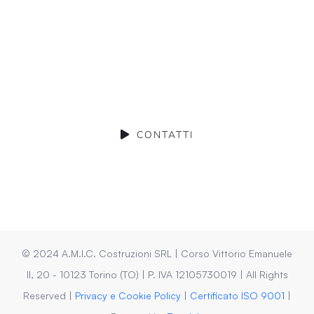
Hai un’idea ma non sai
come realizzarla?
Mettiamoci in contatto
CONTATTI
© 2024 A.M.I.C. Costruzioni SRL | Corso Vittorio Emanuele
II, 20 - 10123 Torino (TO) | P. IVA 12105730019 | All Rights
Reserved |
Privacy e Cookie Policy
|
Certificato ISO 9001
|