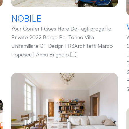
NOBILE
Your Content Goes Here Dettagli progetto
Privato 2022 Borgo Po, Torino Villa
W
Unifamiliare GT Design | R3Architetti Marco
C
Popescu | Anna Brignolo [...]
L
D
S
R
S
VILLA DELLA REGINA